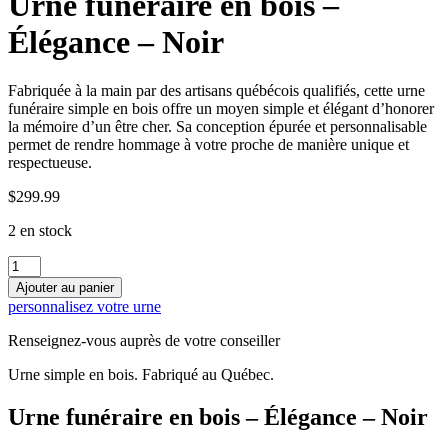
Urne funéraire en bois –
Élégance – Noir
Fabriquée à la main par des artisans québécois qualifiés, cette urne
funéraire simple en bois offre un moyen simple et élégant d’honorer
la mémoire d’un être cher. Sa conception épurée et personnalisable
permet de rendre hommage à votre proche de manière unique et
respectueuse.
$
299.99
2 en stock
quantité
de
Ajouter au panier
Urne
personnalisez votre urne
funéraire
en
Renseignez-vous auprès de votre conseiller
bois
–
Urne simple en bois. Fabriqué au Québec.
Élégance
-
Urne funéraire en bois – Élégance – Noir
Noir