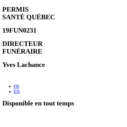
Aller
PERMIS
au
SANTÉ QUÉBEC
contenu
19FUN0231
DIRECTEUR
FUNÉRAIRE
Yves Lachance
FR
EN
Disponible en tout temps
450 755-1212