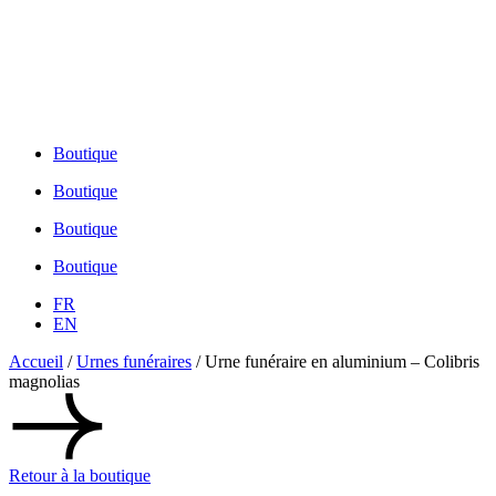
1-855-755-1212
450 755-1212
1-855-755-1212
Boutique
Boutique
Boutique
Boutique
FR
EN
Accueil
/
Urnes funéraires
/ Urne funéraire en aluminium – Colibris
magnolias
Retour à la boutique