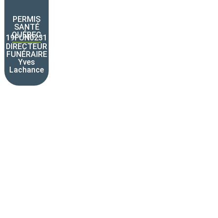
Disponible en
PERMIS
SANTÉ
QUÉBEC
19FUN0231
tout temps
DIRECTEUR
FUNÉRAIRE
Yves
450 755-1212
Lachance
1-855-755-
1212