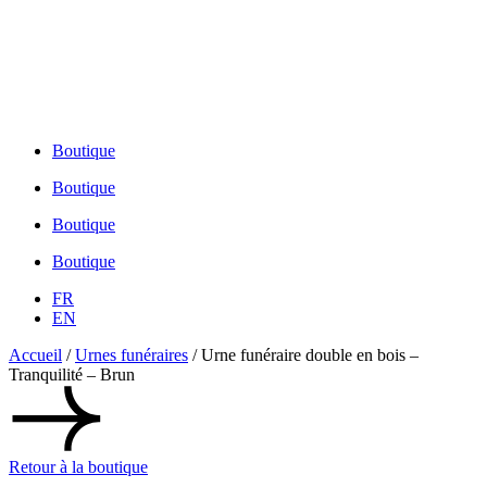
1-855-755-1212
450 755-1212
1-855-755-1212
Boutique
Boutique
Boutique
Boutique
FR
EN
Accueil
/
Urnes funéraires
/ Urne funéraire double en bois –
Tranquilité – Brun
Retour à la boutique