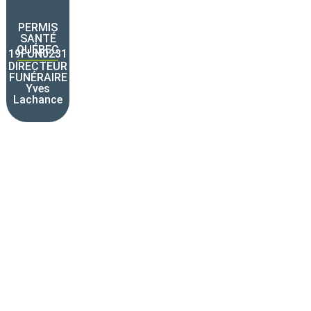
Disponible en
PERMIS
SANTÉ
QUÉBEC
19FUN0231
tout temps
DIRECTEUR
FUNÉRAIRE
Yves
450 755-1212
Lachance
1-855-755-
1212