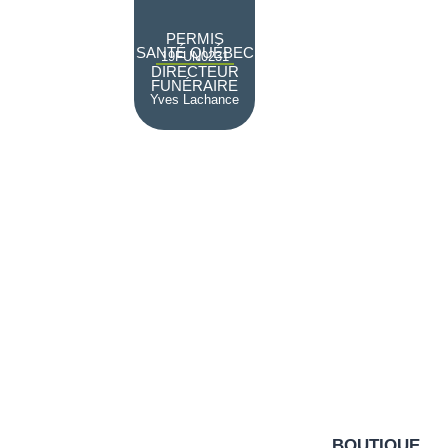
PERMIS
SANTÉ QUÉBEC
19FUN0231
DIRECTEUR
FUNÉRAIRE
Yves Lachance
BOUTIQUE