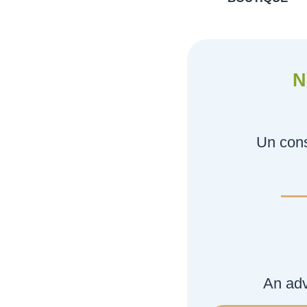
N
Un cons
An adv