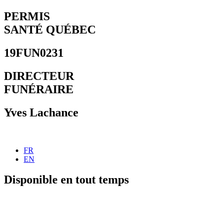
Aller
PERMIS
au
SANTÉ QUÉBEC
contenu
19FUN0231
DIRECTEUR
FUNÉRAIRE
Yves Lachance
FR
EN
Disponible en tout temps
450 755-1212